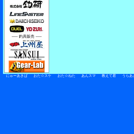
----- 釣具販売 -----
にゅーあきば
おた☆スケ
おた☆ねた
あんスマ
教えて君
うらあ