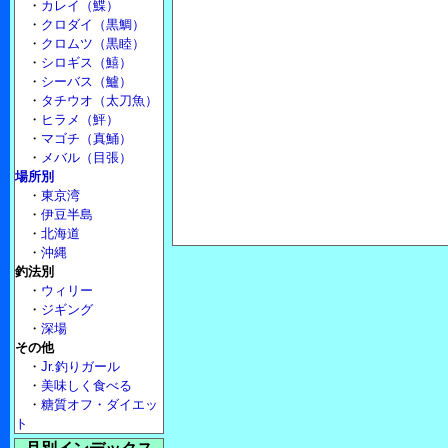
・
カレイ（鰈）
・
クロダイ（黒鯛）
・
クロムツ（黒睦）
・
シロギス（鱚）
・
シーバス（鱸）
・
タチウオ（太刀魚）
・
ヒラメ（鮃）
・
マゴチ（真鯒）
・
メバル（目張）
場所別
・
東京湾
・
伊豆半島
・
北海道
・
沖縄
釣法別
・
ウィリー
・
ジギング
・
深場
その他
・
Jr.釣りガール
・
美味しく食べる
・
糖質オフ・ダイエッ
ト