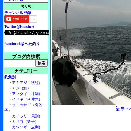
SNS
チャンネル登録
Twitter@hetaturi
facebook@へた釣り
ブログ内検索
カテゴリー
釣魚別
・
アキアジ（秋鮭）
・
アジ（鯵）
・
アマダイ（甘鯛）
・
イサキ（伊佐木）
・
オニカサゴ（鬼笠
記事ペ
子）
・
カイワリ（貝割）
・
カサゴ（笠子）
・
カワハギ（皮剥）