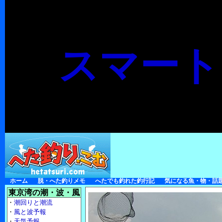
スマート
ホーム
脱・へた釣りメモ
へたでも釣れた釣行記
気になる魚・物・話
東京湾の潮・波・風
・
潮回りと潮流
・
風と波予報
・
天気予報