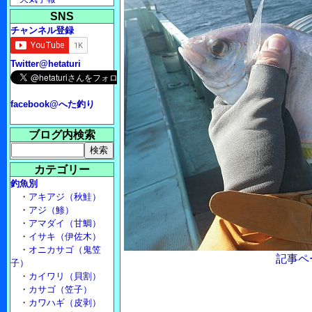
SNS
チャンネル登録
Twitter@hetaturi
facebook@へた釣り
ブログ内検索
カテゴリー
釣魚別
・
アキアジ（秋鮭）
・
アジ（鯵）
・
アマダイ（甘鯛）
・
イサキ（伊佐木）
・
オニカサゴ（鬼笠
記事ペ
子）
・
カイワリ（貝割）
・
カサゴ（笠子）
・
カワハギ（皮剥）