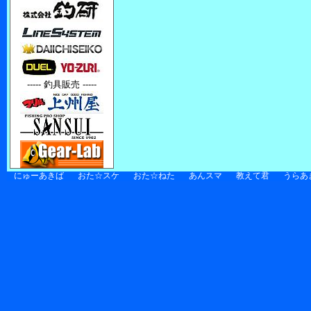
----- 釣具販売 -----
にゅーあきば
おた☆スケ
おた☆ねた
あんスマ
教えて君
うらあ