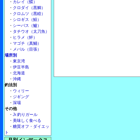
・
カレイ（鰈）
・
クロダイ（黒鯛）
・
クロムツ（黒睦）
・
シロギス（鱚）
・
シーバス（鱸）
・
タチウオ（太刀魚）
・
ヒラメ（鮃）
・
マゴチ（真鯒）
・
メバル（目張）
場所別
・
東京湾
・
伊豆半島
・
北海道
・
沖縄
釣法別
・
ウィリー
・
ジギング
・
深場
その他
・
Jr.釣りガール
・
美味しく食べる
・
糖質オフ・ダイエッ
ト