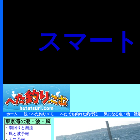
スマート
ホーム
脱・へた釣りメモ
へたでも釣れた釣行記
気になる魚・物・話
東京湾の潮・波・風
・
潮回りと潮流
・
風と波予報
・
天気予報