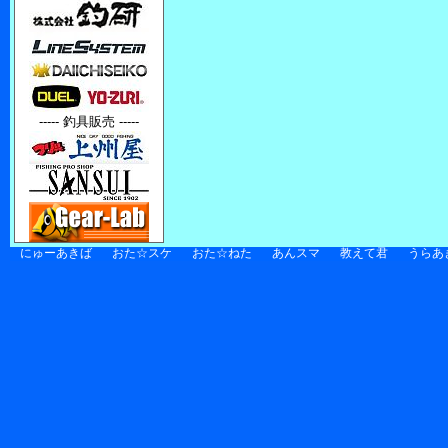
----- 釣具販売 -----
にゅーあきば
おた☆スケ
おた☆ねた
あんスマ
教えて君
うらあ