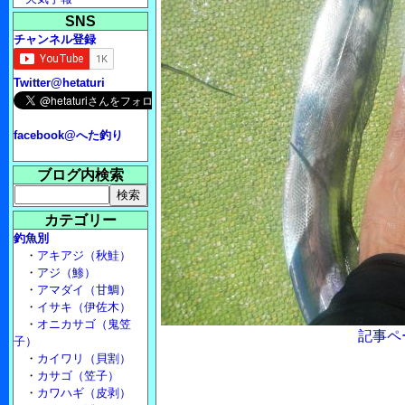
SNS
チャンネル登録
Twitter@hetaturi
facebook@へた釣り
ブログ内検索
カテゴリー
釣魚別
・
アキアジ（秋鮭）
・
アジ（鯵）
・
アマダイ（甘鯛）
・
イサキ（伊佐木）
・
オニカサゴ（鬼笠
記事ペ
子）
・
カイワリ（貝割）
・
カサゴ（笠子）
・
カワハギ（皮剥）