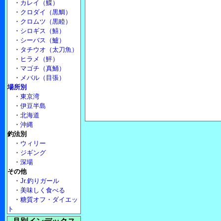
・
カレイ（鰈）
・
クロダイ（黒鯛）
・
クロムツ（黒睦）
・
シロギス（鱚）
・
シーバス（鱸）
・
タチウオ（太刀魚）
・
ヒラメ（鮃）
・
マゴチ（真鯒）
・
メバル（目張）
場所別
・
東京湾
・
伊豆半島
・
北海道
・
沖縄
釣法別
・
ウィリー
・
ジギング
・
深場
その他
・
Jr.釣りガール
・
美味しく食べる
・
糖質オフ・ダイエッ
ト