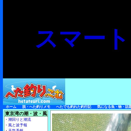
スマート
ホーム
脱・へた釣りメモ
へたでも釣れた釣行記
気になる魚・物・話
東京湾の潮・波・風
・
潮回りと潮流
・
風と波予報
・
天気予報