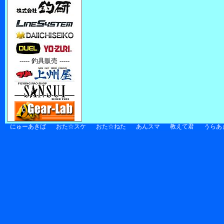
----- 釣具販売 -----
にゅーあきば
おた☆スケ
おた☆ねた
あんスマ
教えて君
うらあ