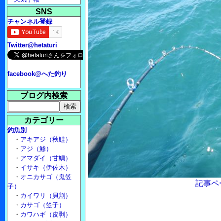
SNS
チャンネル登録
Twitter@hetaturi
facebook@へた釣り
ブログ内検索
カテゴリー
釣魚別
・
アキアジ（秋鮭）
・
アジ（鯵）
・
アマダイ（甘鯛）
・
イサキ（伊佐木）
・
オニカサゴ（鬼笠
記事ペ
子）
・
カイワリ（貝割）
・
カサゴ（笠子）
・
カワハギ（皮剥）