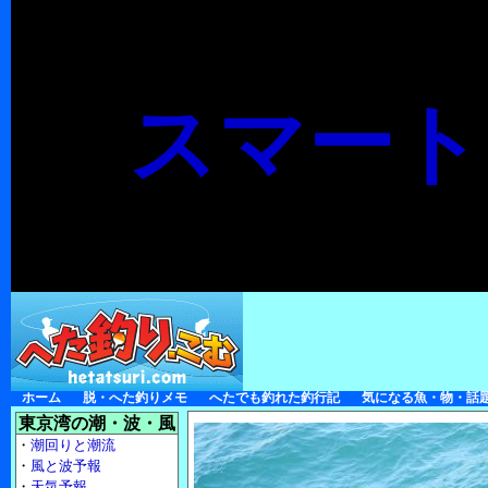
スマート
ホーム
脱・へた釣りメモ
へたでも釣れた釣行記
気になる魚・物・話
東京湾の潮・波・風
・
潮回りと潮流
・
風と波予報
・
天気予報