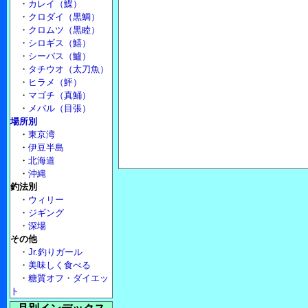
・
カレイ（鰈）
・
クロダイ（黒鯛）
・
クロムツ（黒睦）
・
シロギス（鱚）
・
シーバス（鱸）
・
タチウオ（太刀魚）
・
ヒラメ（鮃）
・
マゴチ（真鯒）
・
メバル（目張）
場所別
・
東京湾
・
伊豆半島
・
北海道
・
沖縄
釣法別
・
ウィリー
・
ジギング
・
深場
その他
・
Jr.釣りガール
・
美味しく食べる
・
糖質オフ・ダイエッ
ト