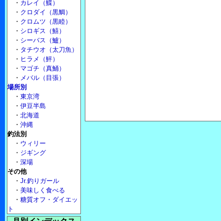
・
カレイ（鰈）
・
クロダイ（黒鯛）
・
クロムツ（黒睦）
・
シロギス（鱚）
・
シーバス（鱸）
・
タチウオ（太刀魚）
・
ヒラメ（鮃）
・
マゴチ（真鯒）
・
メバル（目張）
場所別
・
東京湾
・
伊豆半島
・
北海道
・
沖縄
釣法別
・
ウィリー
・
ジギング
・
深場
その他
・
Jr.釣りガール
・
美味しく食べる
・
糖質オフ・ダイエッ
ト