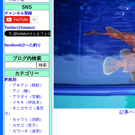
SNS
チャンネル登録
Twitter@hetaturi
facebook@へた釣り
ブログ内検索
カテゴリー
釣魚別
・
アキアジ（秋鮭）
・
アジ（鯵）
・
アマダイ（甘鯛）
・
イサキ（伊佐木）
・
オニカサゴ（鬼笠
記事ペ
子）
・
カイワリ（貝割）
・
カサゴ（笠子）
・
カワハギ（皮剥）