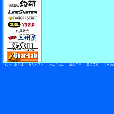
----- 釣具販売 -----
にゅーあきば
おた☆スケ
おた☆ねた
あんスマ
教えて君
うらあ