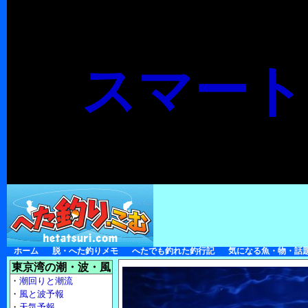
スマート
ホーム
脱・へた釣りメモ
へたでも釣れた釣行記
気になる魚・物・話
東京湾の潮・波・風
・
潮回りと潮流
・
風と波予報
・
天気予報