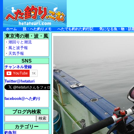
ホーム
脱・へた釣りメモ
へたでも釣れた釣行記
気になる魚・物・話
東京湾の潮・波・風
・
潮回りと潮流
・
風と波予報
・
天気予報
SNS
チャンネル登録
Twitter@hetaturi
facebook@へた釣り
ブログ内検索
カテゴリー
釣魚別