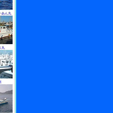
いあん丸
久丸
楽