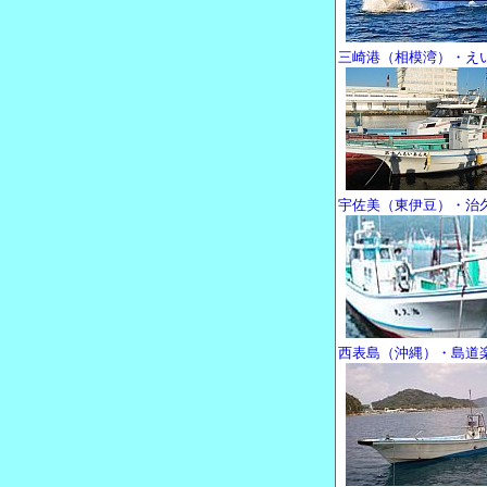
三崎港（相模湾）・え
宇佐美（東伊豆）・治
西表島（沖縄）・島道