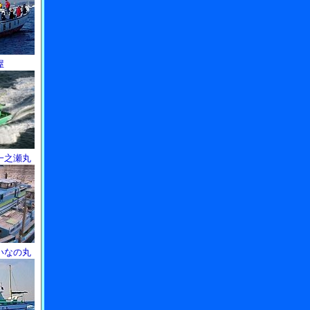
屋
一之瀬丸
いなの丸