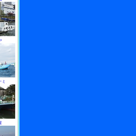
や
ナミ
屋