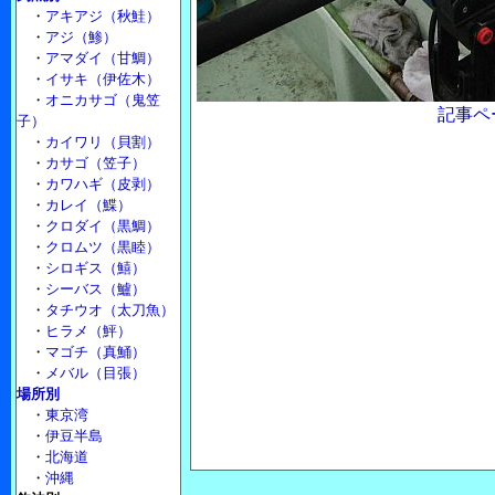
・
アキアジ（秋鮭）
・
アジ（鯵）
・
アマダイ（甘鯛）
・
イサキ（伊佐木）
・
オニカサゴ（鬼笠
記事ペ
子）
・
カイワリ（貝割）
・
カサゴ（笠子）
・
カワハギ（皮剥）
・
カレイ（鰈）
・
クロダイ（黒鯛）
・
クロムツ（黒睦）
・
シロギス（鱚）
・
シーバス（鱸）
・
タチウオ（太刀魚）
・
ヒラメ（鮃）
・
マゴチ（真鯒）
・
メバル（目張）
場所別
・
東京湾
・
伊豆半島
・
北海道
・
沖縄