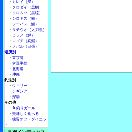
・
カレイ（鰈）
・
クロダイ（黒鯛）
・
クロムツ（黒睦）
・
シロギス（鱚）
・
シーバス（鱸）
・
タチウオ（太刀魚）
・
ヒラメ（鮃）
・
マゴチ（真鯒）
・
メバル（目張）
場所別
・
東京湾
・
伊豆半島
・
北海道
・
沖縄
釣法別
・
ウィリー
・
ジギング
・
深場
その他
・
Jr.釣りガール
・
美味しく食べる
・
糖質オフ・ダイエッ
ト