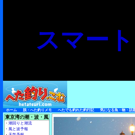
スマート
ホーム
脱・へた釣りメモ
へたでも釣れた釣行記
気になる魚・物・話
東京湾の潮・波・風
・
潮回りと潮流
・
風と波予報
・
天気予報