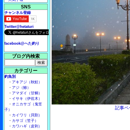
SNS
チャンネル登録
Twitter@hetaturi
facebook@へた釣り
ブログ内検索
カテゴリー
釣魚別
・
アキアジ（秋鮭）
・
アジ（鯵）
・
アマダイ（甘鯛）
・
イサキ（伊佐木）
・
オニカサゴ（鬼笠
記事ペ
子）
・
カイワリ（貝割）
・
カサゴ（笠子）
・
カワハギ（皮剥）