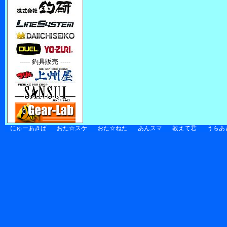
----- 釣具販売 -----
にゅーあきば
おた☆スケ
おた☆ねた
あんスマ
教えて君
うらあ