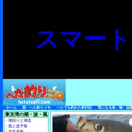
スマート
ホーム
脱・へた釣りメモ
へたでも釣れた釣行記
気になる魚・物・話
東京湾の潮・波・風
・
潮回りと潮流
・
風と波予報
・
天気予報