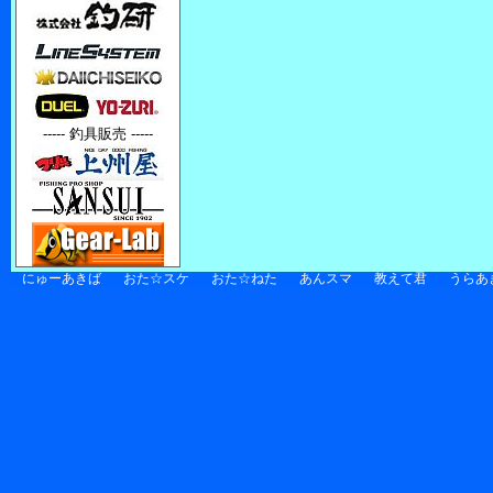
----- 釣具販売 -----
にゅーあきば
おた☆スケ
おた☆ねた
あんスマ
教えて君
うらあ