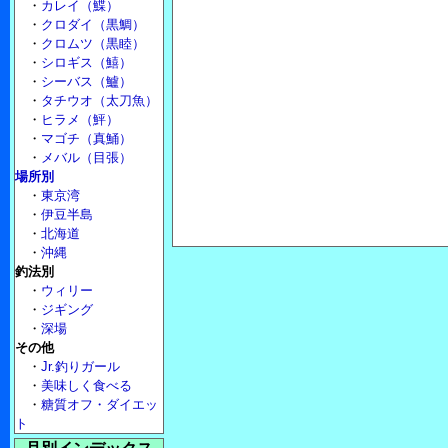
・
カレイ（鰈）
・
クロダイ（黒鯛）
・
クロムツ（黒睦）
・
シロギス（鱚）
・
シーバス（鱸）
・
タチウオ（太刀魚）
・
ヒラメ（鮃）
・
マゴチ（真鯒）
・
メバル（目張）
場所別
・
東京湾
・
伊豆半島
・
北海道
・
沖縄
釣法別
・
ウィリー
・
ジギング
・
深場
その他
・
Jr.釣りガール
・
美味しく食べる
・
糖質オフ・ダイエッ
ト