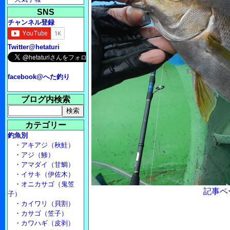
SNS
チャンネル登録
Twitter@hetaturi
facebook@へた釣り
ブログ内検索
カテゴリー
釣魚別
・
アキアジ（秋鮭）
・
アジ（鯵）
・
アマダイ（甘鯛）
・
イサキ（伊佐木）
・
オニカサゴ（鬼笠
記事ペ
子）
・
カイワリ（貝割）
・
カサゴ（笠子）
・
カワハギ（皮剥）