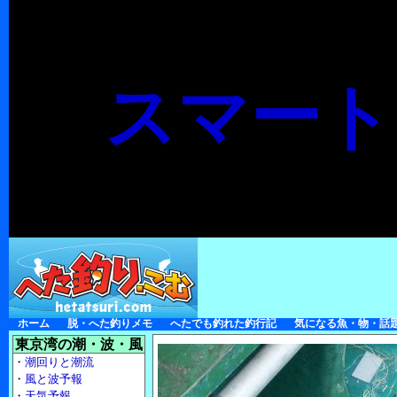
スマート
ホーム
脱・へた釣りメモ
へたでも釣れた釣行記
気になる魚・物・話
東京湾の潮・波・風
・
潮回りと潮流
・
風と波予報
・
天気予報