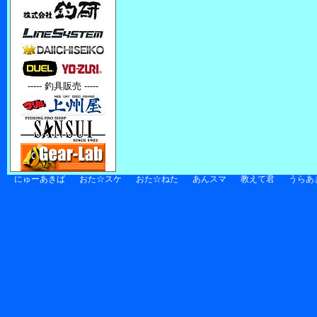
----- 釣具販売 -----
にゅーあきば
おた☆スケ
おた☆ねた
あんスマ
教えて君
うらあ