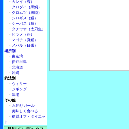
・
カレイ（鰈）
・
クロダイ（黒鯛）
・
クロムツ（黒睦）
・
シロギス（鱚）
・
シーバス（鱸）
・
タチウオ（太刀魚）
・
ヒラメ（鮃）
・
マゴチ（真鯒）
・
メバル（目張）
場所別
・
東京湾
・
伊豆半島
・
北海道
・
沖縄
釣法別
・
ウィリー
・
ジギング
・
深場
その他
・
Jr.釣りガール
・
美味しく食べる
・
糖質オフ・ダイエッ
ト