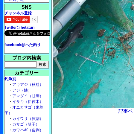
SNS
チャンネル登録
Twitter@hetaturi
facebook@へた釣り
ブログ内検索
カテゴリー
釣魚別
・
アキアジ（秋鮭）
・
アジ（鯵）
・
アマダイ（甘鯛）
・
イサキ（伊佐木）
・
オニカサゴ（鬼笠
記事ペ
子）
・
カイワリ（貝割）
・
カサゴ（笠子）
・
カワハギ（皮剥）