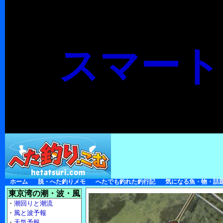
スマート
ホーム
脱・へた釣りメモ
へたでも釣れた釣行記
気になる魚・物・話
東京湾の潮・波・風
・
潮回りと潮流
・
風と波予報
・
天気予報