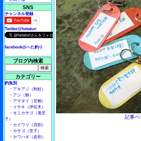
SNS
チャンネル登録
Twitter@hetaturi
facebook@へた釣り
ブログ内検索
カテゴリー
釣魚別
・
アキアジ（秋鮭）
・
アジ（鯵）
・
アマダイ（甘鯛）
・
イサキ（伊佐木）
・
オニカサゴ（鬼笠
記事ペ
子）
・
カイワリ（貝割）
・
カサゴ（笠子）
・
カワハギ（皮剥）