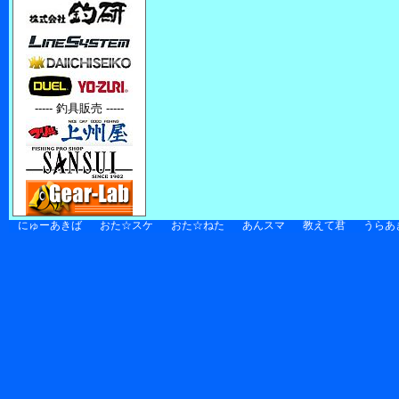
----- 釣具販売 -----
にゅーあきば
おた☆スケ
おた☆ねた
あんスマ
教えて君
うらあ