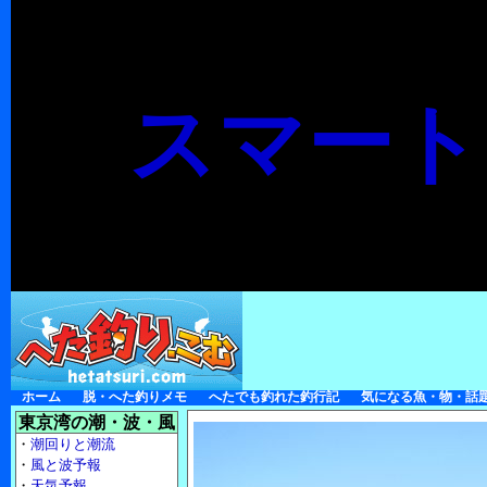
スマート
ホーム
脱・へた釣りメモ
へたでも釣れた釣行記
気になる魚・物・話
東京湾の潮・波・風
・
潮回りと潮流
・
風と波予報
・
天気予報