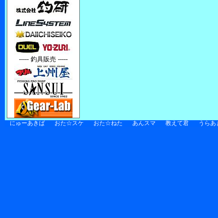
----- 釣具販売 -----
にゅーあきば
おた☆スケ
おた☆ねた
あんスマ
教えて君
うらあ