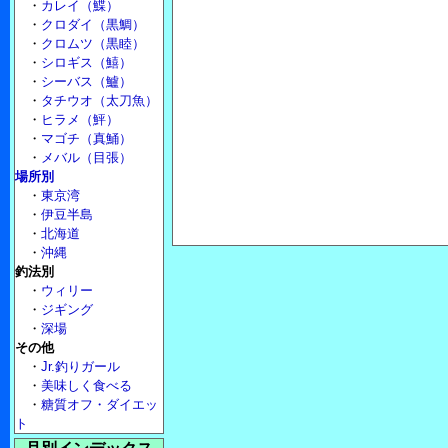
・
カレイ（鰈）
・
クロダイ（黒鯛）
・
クロムツ（黒睦）
・
シロギス（鱚）
・
シーバス（鱸）
・
タチウオ（太刀魚）
・
ヒラメ（鮃）
・
マゴチ（真鯒）
・
メバル（目張）
場所別
・
東京湾
・
伊豆半島
・
北海道
・
沖縄
釣法別
・
ウィリー
・
ジギング
・
深場
その他
・
Jr.釣りガール
・
美味しく食べる
・
糖質オフ・ダイエッ
ト