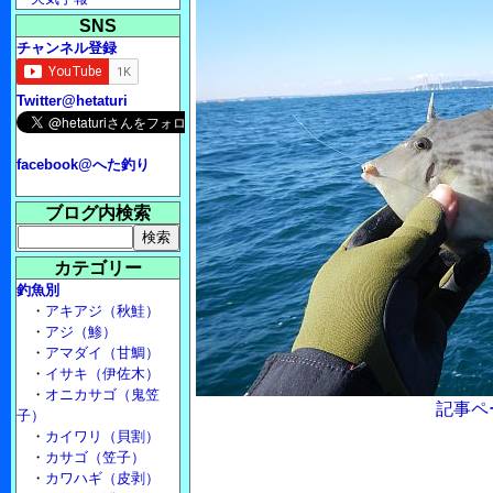
SNS
チャンネル登録
Twitter@hetaturi
facebook@へた釣り
ブログ内検索
カテゴリー
釣魚別
・
アキアジ（秋鮭）
・
アジ（鯵）
・
アマダイ（甘鯛）
・
イサキ（伊佐木）
・
オニカサゴ（鬼笠
記事ペ
子）
・
カイワリ（貝割）
・
カサゴ（笠子）
・
カワハギ（皮剥）