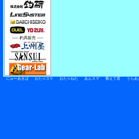
----- 釣具販売 -----
にゅーあきば
おた☆スケ
おた☆ねた
あんスマ
教えて君
うらあ