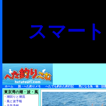
スマート
ホーム
脱・へた釣りメモ
へたでも釣れた釣行記
気になる魚・物・話
東京湾の潮・波・風
・
潮回りと潮流
・
風と波予報
・
天気予報