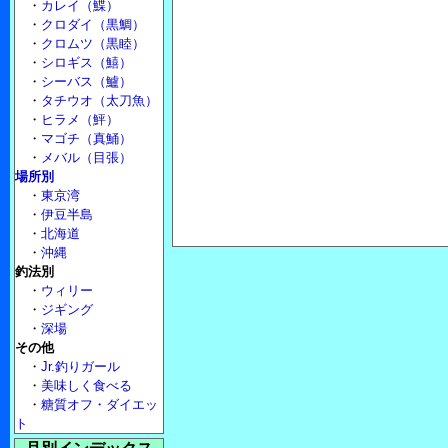
・
カレイ（鰈）
・
クロダイ（黒鯛）
・
クロムツ（黒睦）
・
シロギス（鱚）
・
シーバス（鱸）
・
タチウオ（太刀魚）
・
ヒラメ（鮃）
・
マゴチ（真鯒）
・
メバル（目張）
場所別
・
東京湾
・
伊豆半島
・
北海道
・
沖縄
釣法別
・
ウィリー
・
ジギング
・
深場
その他
・
Jr.釣りガール
・
美味しく食べる
・
糖質オフ・ダイエッ
ト