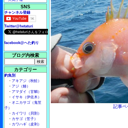
SNS
チャンネル登録
Twitter@hetaturi
facebook@へた釣り
ブログ内検索
カテゴリー
釣魚別
・
アキアジ（秋鮭）
・
アジ（鯵）
・
アマダイ（甘鯛）
・
イサキ（伊佐木）
・
オニカサゴ（鬼笠
記事ペ
子）
・
カイワリ（貝割）
・
カサゴ（笠子）
・
カワハギ（皮剥）