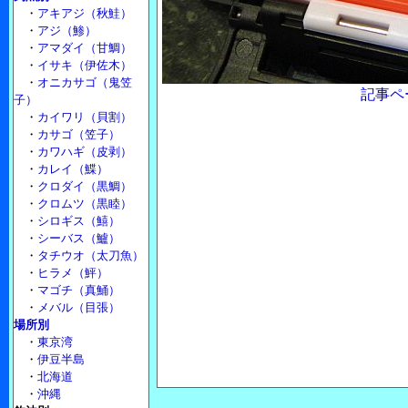
・
アキアジ（秋鮭）
・
アジ（鯵）
・
アマダイ（甘鯛）
・
イサキ（伊佐木）
・
オニカサゴ（鬼笠
記事ペ
子）
・
カイワリ（貝割）
・
カサゴ（笠子）
・
カワハギ（皮剥）
・
カレイ（鰈）
・
クロダイ（黒鯛）
・
クロムツ（黒睦）
・
シロギス（鱚）
・
シーバス（鱸）
・
タチウオ（太刀魚）
・
ヒラメ（鮃）
・
マゴチ（真鯒）
・
メバル（目張）
場所別
・
東京湾
・
伊豆半島
・
北海道
・
沖縄