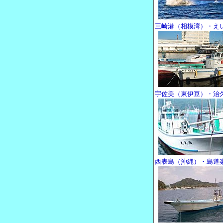
三崎港（相模湾）・え
宇佐美（東伊豆）・治
西表島（沖縄）・島道