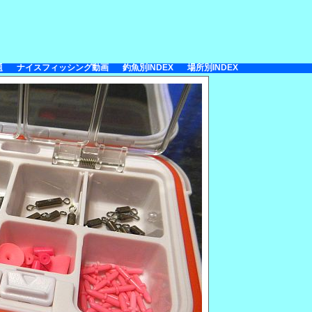
題
ナイスフィッシング動画
釣魚別INDEX
場所別INDEX