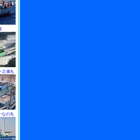
屋
一之瀬丸
いなの丸