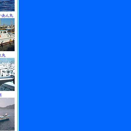
いあん丸
久丸
楽