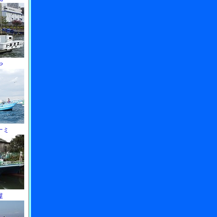
や
ナミ
屋