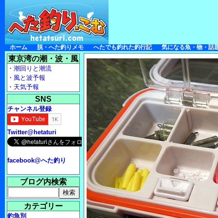
ホーム
脱・へた釣りメモ
へたでも釣れた釣行記
気になる魚・物・話
東京湾の潮・波・風
・
潮回りと潮流
・
風と波予報
・
天気予報
SNS
チャンネル登録
Twitter@hetaturi
facebook@へた釣り
ブログ内検索
カテゴリー
釣魚別