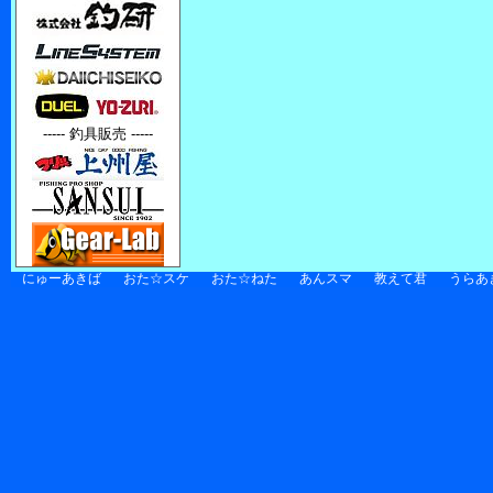
----- 釣具販売 -----
にゅーあきば
おた☆スケ
おた☆ねた
あんスマ
教えて君
うらあ