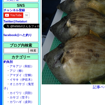
SNS
チャンネル登録
Twitter@hetaturi
facebook@へた釣り
ブログ内検索
カテゴリー
釣魚別
・
アキアジ（秋鮭）
・
アジ（鯵）
・
アマダイ（甘鯛）
・
イサキ（伊佐木）
・
オニカサゴ（鬼笠
記事ペ
子）
・
カイワリ（貝割）
・
カサゴ（笠子）
・
カワハギ（皮剥）