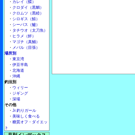
・
カレイ（鰈）
・
クロダイ（黒鯛）
・
クロムツ（黒睦）
・
シロギス（鱚）
・
シーバス（鱸）
・
タチウオ（太刀魚）
・
ヒラメ（鮃）
・
マゴチ（真鯒）
・
メバル（目張）
場所別
・
東京湾
・
伊豆半島
・
北海道
・
沖縄
釣法別
・
ウィリー
・
ジギング
・
深場
その他
・
Jr.釣りガール
・
美味しく食べる
・
糖質オフ・ダイエッ
ト