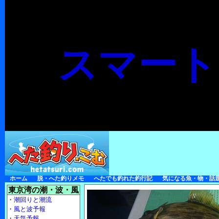
スマート
ホーム
脱・へた釣りメモ
へたでも釣れた釣行記
気になる魚・物・話
東京湾の潮・波・風
・
潮回りと潮流
・
風と波予報
・
天気予報