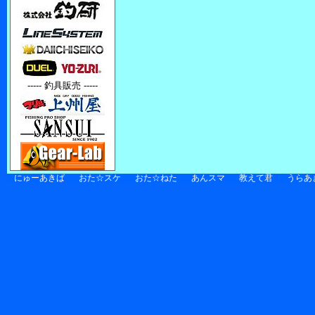
----- 釣具販売 -----
にゅーあきば
おた☆スケ
おた☆ねた
あんスマ
教えて君
うらあ