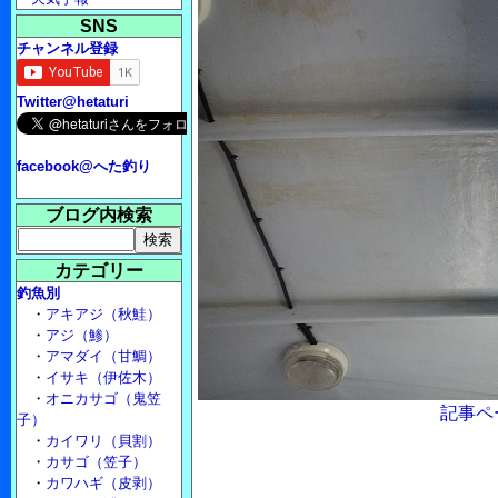
SNS
チャンネル登録
Twitter@hetaturi
facebook@へた釣り
ブログ内検索
カテゴリー
釣魚別
・
アキアジ（秋鮭）
・
アジ（鯵）
・
アマダイ（甘鯛）
・
イサキ（伊佐木）
・
オニカサゴ（鬼笠
記事ペ
子）
・
カイワリ（貝割）
・
カサゴ（笠子）
・
カワハギ（皮剥）