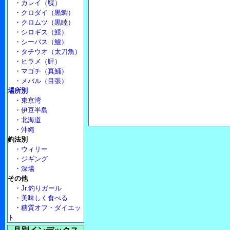
・
カレイ（鰈）
・
クロダイ（黒鯛）
・
クロムツ（黒睦）
・
シロギス（鱚）
・
シーバス（鱸）
・
タチウオ（太刀魚）
・
ヒラメ（鮃）
・
マゴチ（真鯒）
・
メバル（目張）
場所別
・
東京湾
・
伊豆半島
・
北海道
・
沖縄
釣法別
・
ウィリー
・
ジギング
・
深場
その他
・
Jr.釣りガール
・
美味しく食べる
・
糖質オフ・ダイエッ
ト