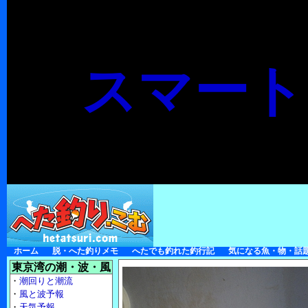
スマート
ホーム
脱・へた釣りメモ
へたでも釣れた釣行記
気になる魚・物・話
東京湾の潮・波・風
・
潮回りと潮流
・
風と波予報
・
天気予報